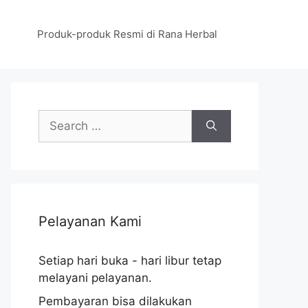
Produk-produk Resmi di Rana Herbal
S
e
a
r
c
h
Pelayanan Kami
f
o
r
Setiap hari buka - hari libur tetap
:
melayani pelayanan.
Pembayaran bisa dilakukan