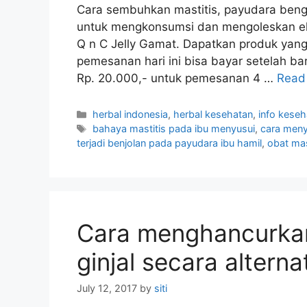
Cara sembuhkan mastitis, payudara ben
untuk mengkonsumsi dan mengoleskan ek
Q n C Jelly Gamat. Dapatkan produk yang 
pemesanan hari ini bisa bayar setelah b
Rp. 20.000,- untuk pemesanan 4 …
Read
C
herbal indonesia
,
herbal kesehatan
,
info keseh
a
T
bahaya mastitis pada ibu menyusui
,
cara meny
t
a
terjadi benjolan pada payudara ibu hamil
,
obat mas
e
g
g
s
o
r
i
Cara menghancurkan
e
s
ginjal secara alternat
July 12, 2017
by
siti