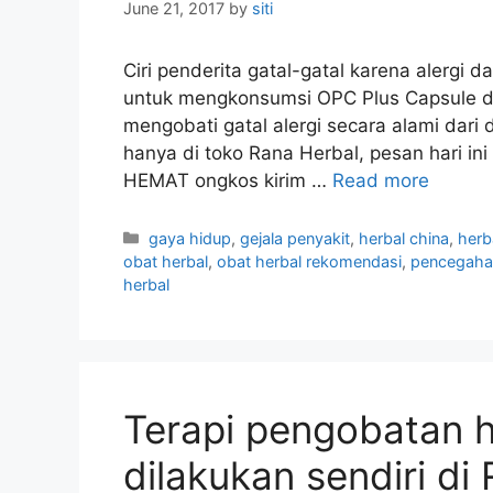
June 21, 2017
by
siti
Ciri penderita gatal-gatal karena alergi
untuk mengkonsumsi OPC Plus Capsule d
mengobati gatal alergi secara alami dar
hanya di toko Rana Herbal, pesan hari ini
HEMAT ongkos kirim …
Read more
C
gaya hidup
,
gejala penyakit
,
herbal china
,
herb
a
obat herbal
,
obat herbal rekomendasi
,
pencegaha
t
herbal
e
g
o
r
i
Terapi pengobatan h
e
s
dilakukan sendiri d