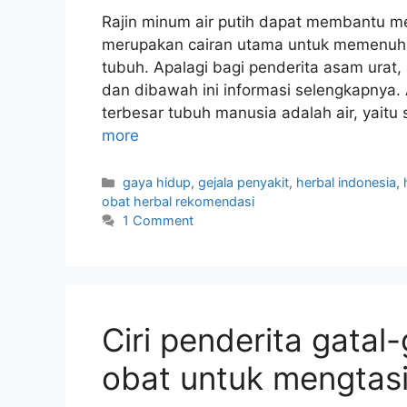
Rajin minum air putih dapat membantu me
merupakan cairan utama untuk memenuhi 
tubuh. Apalagi bagi penderita asam urat,
dan dibawah ini informasi selengkapnya
terbesar tubuh manusia adalah air, yaitu
more
C
gaya hidup
,
gejala penyakit
,
herbal indonesia
,
a
obat herbal rekomendasi
t
1 Comment
e
g
o
r
i
Ciri penderita gatal-
e
s
obat untuk mengtas