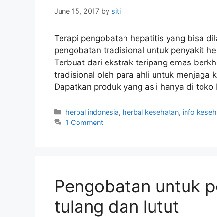
June 15, 2017
by
siti
Terapi pengobatan hepatitis yang bisa di
pengobatan tradisional untuk penyakit h
Terbuat dari ekstrak teripang emas berk
tradisional oleh para ahli untuk menjaga
Dapatkan produk yang asli hanya di tok
C
herbal indonesia
,
herbal kesehatan
,
info keseh
a
1 Comment
t
e
g
o
r
Pengobatan untuk p
i
e
tulang dan lutut
s