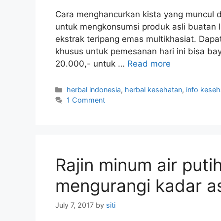
Cara menghancurkan kista yang muncul di
untuk mengkonsumsi produk asli buatan I
ekstrak teripang emas multikhasiat. Dapat
khusus untuk pemesanan hari ini bisa ba
20.000,- untuk …
Read more
C
herbal indonesia
,
herbal kesehatan
,
info keseh
a
1 Comment
t
e
g
o
r
Rajin minum air put
i
e
mengurangi kadar a
s
July 7, 2017
by
siti