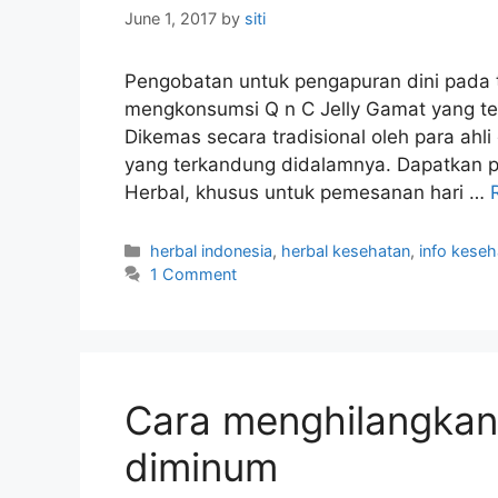
June 1, 2017
by
siti
Pengobatan untuk pengapuran dini pada 
mengkonsumsi Q n C Jelly Gamat yang ter
Dikemas secara tradisional oleh para ahl
yang terkandung didalamnya. Dapatkan pr
Herbal, khusus untuk pemesanan hari …
C
herbal indonesia
,
herbal kesehatan
,
info keseh
a
1 Comment
t
e
g
o
r
Cara menghilangkan
i
e
diminum
s