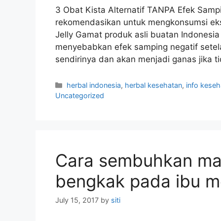
3 Obat Kista Alternatif TANPA Efek Sam
rekomendasikan untuk mengkonsumsi eks
Jelly Gamat produk asli buatan Indones
menyebabkan efek samping negatif setel
sendirinya dan akan menjadi ganas jika t
C
herbal indonesia
,
herbal kesehatan
,
info keseh
a
Uncategorized
t
e
g
o
r
Cara sembuhkan mas
i
e
bengkak pada ibu m
s
July 15, 2017
by
siti