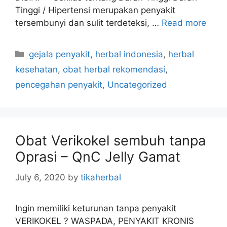
Tinggi / Hipertensi merupakan penyakit
tersembunyi dan sulit terdeteksi, …
Read more
C
gejala penyakit
,
herbal indonesia
,
herbal
a
kesehatan
,
obat herbal rekomendasi
,
t
pencegahan penyakit
,
Uncategorized
e
g
o
r
Obat Verikokel sembuh tanpa
i
Oprasi – QnC Jelly Gamat
e
s
July 6, 2020
by
tikaherbal
Ingin memiliki keturunan tanpa penyakit
VERIKOKEL ? WASPADA, PENYAKIT KRONIS