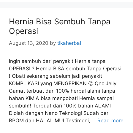
e
g
o
Hernia Bisa Sembuh Tanpa
r
Operasi
i
e
August 13, 2020
by
tikaherbal
s
Ingin sembuh dari penyakit Hernia tanpa
OPERASI ? Hernia BISA sembuh Tanpa Operasi
! Obati sekarang sebelum jadi penyakit
KOMPLIKASI yang MENGERIKAN 🙂 Qnc Jelly
Gamat terbuat dari 100% herbal alami tanpa
bahan KIMIA bisa mengobati Hernia sampai
sembuh!! Terbuat dari 100% bahan ALAMI
Diolah dengan Nano Teknologi Sudah ber
BPOM dan HALAL MUI Testimoni, …
Read more