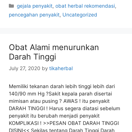
C
gejala penyakit
,
obat herbal rekomendasi
,
a
pencegahan penyakit
,
Uncategorized
t
e
g
o
Obat Alami menurunkan
r
Darah Tinggi
i
e
July 27, 2020
by
tikaherbal
s
Memiliki tekanan darah lebih tinggi lebih dari
140/90 mm Hg ?Sakit kepala parah disertai
mimisan atau pusing ? AWAS ! itu penyakit
DARAH TINGGI ! Harus segera diatasi sebelum
penyakit itu berubah menjadi penyakit
KOMPLIKASI ! >>PESAN OBAT DARAH TINGGI
DISINI<< Sekilas tentang Darah Tinggi Darah