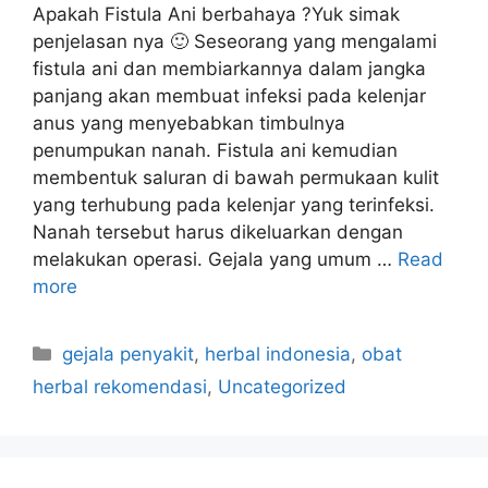
Apakah Fistula Ani berbahaya ?Yuk simak
penjelasan nya 🙂 Seseorang yang mengalami
fistula ani dan membiarkannya dalam jangka
panjang akan membuat infeksi pada kelenjar
anus yang menyebabkan timbulnya
penumpukan nanah. Fistula ani kemudian
membentuk saluran di bawah permukaan kulit
yang terhubung pada kelenjar yang terinfeksi.
Nanah tersebut harus dikeluarkan dengan
melakukan operasi. Gejala yang umum …
Read
more
C
gejala penyakit
,
herbal indonesia
,
obat
a
herbal rekomendasi
,
Uncategorized
t
e
g
o