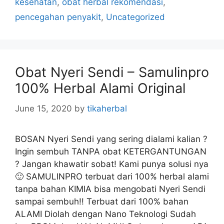
kesehatan
,
obat herbal rekomendasi
,
t
pencegahan penyakit
,
Uncategorized
e
g
o
r
Obat Nyeri Sendi – Samulinpro
i
100% Herbal Alami Original
e
s
June 15, 2020
by
tikaherbal
BOSAN Nyeri Sendi yang sering dialami kalian ?
Ingin sembuh TANPA obat KETERGANTUNGAN
? Jangan khawatir sobat! Kami punya solusi nya
🙂 SAMULINPRO terbuat dari 100% herbal alami
tanpa bahan KIMIA bisa mengobati Nyeri Sendi
sampai sembuh!! Terbuat dari 100% bahan
ALAMI Diolah dengan Nano Teknologi Sudah