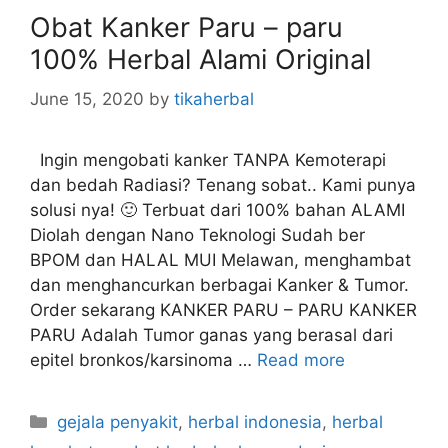
Obat Kanker Paru – paru
e
s
100% Herbal Alami Original
June 15, 2020
by
tikaherbal
Ingin mengobati kanker TANPA Kemoterapi
dan bedah Radiasi? Tenang sobat.. Kami punya
solusi nya! 🙂 Terbuat dari 100% bahan ALAMI
Diolah dengan Nano Teknologi Sudah ber
BPOM dan HALAL MUI Melawan, menghambat
dan menghancurkan berbagai Kanker & Tumor.
Order sekarang KANKER PARU – PARU KANKER
PARU Adalah Tumor ganas yang berasal dari
epitel bronkos/karsinoma …
Read more
C
gejala penyakit
,
herbal indonesia
,
herbal
a