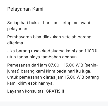
c
h
Pelayanan Kami
f
o
Setiap hari buka - hari libur tetap melayani
r
pelayanan.
:
Pembayaran bisa dilakukan setelah barang
diterima.
Jika barang rusak/kadaluarsa kami ganti 100%
utuh tanpa biaya tambahan apapun.
Pemesanan dari jam 07.00 - 15.00 WIB (senin-
jumat) barang kami kirim pada hari itu juga,
untuk pemesanan diatas jam 15.00 WIB barang
kami kirim esok harinya.
Layanan konsultasi GRATIS !!