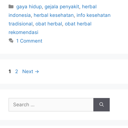
C
gaya hidup
,
gejala penyakit
,
herbal
a
indonesia
,
herbal kesehatan
,
info kesehatan
t
tradisional
,
obat herbal
,
obat herbal
e
rekomendasi
g
1 Comment
o
r
i
e
s
P
P
1
2
Next
→
a
a
g
g
e
e
S
e
a
r