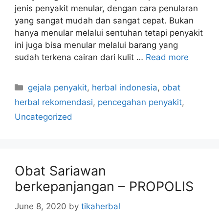
jenis penyakit menular, dengan cara penularan
yang sangat mudah dan sangat cepat. Bukan
hanya menular melalui sentuhan tetapi penyakit
ini juga bisa menular melalui barang yang
sudah terkena cairan dari kulit …
Read more
C
gejala penyakit
,
herbal indonesia
,
obat
a
herbal rekomendasi
,
pencegahan penyakit
,
t
Uncategorized
e
g
o
r
Obat Sariawan
i
berkepanjangan – PROPOLIS
e
s
June 8, 2020
by
tikaherbal