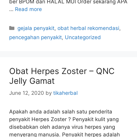
ber BPOM dan HALAL MUI Order sekarang APA
…
Read more
C
gejala penyakit
,
obat herbal rekomendasi
,
a
pencegahan penyakit
,
Uncategorized
t
e
g
o
Obat Herpes Zoster – QNC
r
Jelly Gamat
i
e
June 12, 2020
by
tikaherbal
s
Apakah anda adalah salah satu penderita
penyakit Herpes Zoster ? Penyakit kulit yang
disebabkan oleh adanya virus herpes yang
menyerang manusia. Penyakit herpes adalah