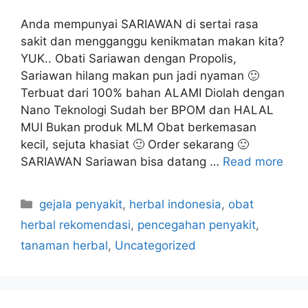
Anda mempunyai SARIAWAN di sertai rasa
sakit dan mengganggu kenikmatan makan kita?
YUK.. Obati Sariawan dengan Propolis,
Sariawan hilang makan pun jadi nyaman 🙂
Terbuat dari 100% bahan ALAMI Diolah dengan
Nano Teknologi Sudah ber BPOM dan HALAL
MUI Bukan produk MLM Obat berkemasan
kecil, sejuta khasiat 🙂 Order sekarang 🙂
SARIAWAN Sariawan bisa datang …
Read more
C
gejala penyakit
,
herbal indonesia
,
obat
a
herbal rekomendasi
,
pencegahan penyakit
,
t
tanaman herbal
,
Uncategorized
e
g
o
r