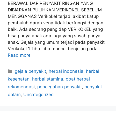
BERAWAL DARIPENYAKIT RINGAN YANG
DIBIARKAN PULIHKAN VERIKOKEL SEBELUM
MENGGANAS Verikokel terjadi akibat katup
pembuluh darah vena tidak berfungsi dengan
baik. Ada seorang pengidap VERIKOKEL yang
bisa punya anak ada juga yang susah punya
anak. Gejala yang umum terjadi pada penyakit
Verikokel 1.Tiba-tiba muncul benjolan pada …
Read more
C
gejala penyakit
,
herbal indonesia
,
herbal
a
kesehatan
,
herbal stamina
,
obat herbal
t
rekomendasi
,
pencegahan penyakit
,
penyakit
e
dalam
,
Uncategorized
g
o
r
i