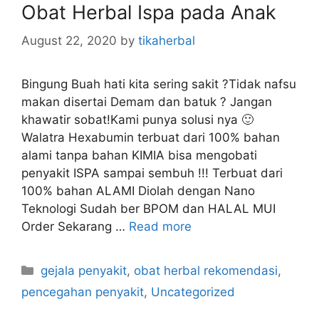
Obat Herbal Ispa pada Anak
r
i
August 22, 2020
by
tikaherbal
e
s
Bingung Buah hati kita sering sakit ?Tidak nafsu
makan disertai Demam dan batuk ? Jangan
khawatir sobat!Kami punya solusi nya 🙂
Walatra Hexabumin terbuat dari 100% bahan
alami tanpa bahan KIMIA bisa mengobati
penyakit ISPA sampai sembuh !!! Terbuat dari
100% bahan ALAMI Diolah dengan Nano
Teknologi Sudah ber BPOM dan HALAL MUI
Order Sekarang …
Read more
C
gejala penyakit
,
obat herbal rekomendasi
,
a
pencegahan penyakit
,
Uncategorized
t