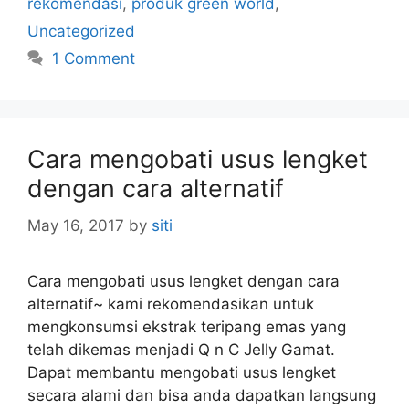
rekomendasi
,
produk green world
,
e
Uncategorized
g
1 Comment
o
r
i
e
s
Cara mengobati usus lengket
dengan cara alternatif
May 16, 2017
by
siti
Cara mengobati usus lengket dengan cara
alternatif~ kami rekomendasikan untuk
mengkonsumsi ekstrak teripang emas yang
telah dikemas menjadi Q n C Jelly Gamat.
Dapat membantu mengobati usus lengket
secara alami dan bisa anda dapatkan langsung