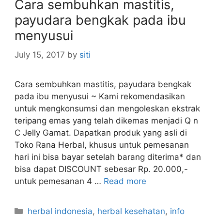
Cara sembuhkan mastitis,
i
payudara bengkak pada ibu
e
s
menyusui
July 15, 2017
by
siti
Cara sembuhkan mastitis, payudara bengkak
pada ibu menyusui ~ Kami rekomendasikan
untuk mengkonsumsi dan mengoleskan ekstrak
teripang emas yang telah dikemas menjadi Q n
C Jelly Gamat. Dapatkan produk yang asli di
Toko Rana Herbal, khusus untuk pemesanan
hari ini bisa bayar setelah barang diterima* dan
bisa dapat DISCOUNT sebesar Rp. 20.000,-
untuk pemesanan 4 …
Read more
C
herbal indonesia
,
herbal kesehatan
,
info