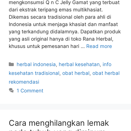
mengkonsumsi Q n C Jelly Gamat yang terbuat
dari ekstrak teripang emas multikhasiat.
Dikemas secara tradisional oleh para ahli di
Indonesia untuk menjaga khasiat dan manfaat
yang terkandung didalamnya. Dapatkan produk
yang asli original hanya di toko Rana Herbal,
khusus untuk pemesanan hari …
Read more
C
herbal indonesia
,
herbal kesehatan
,
info
a
kesehatan tradisional
,
obat herbal
,
obat herbal
t
rekomendasi
e
1 Comment
g
o
r
i
Cara menghilangkan lemak
e
s