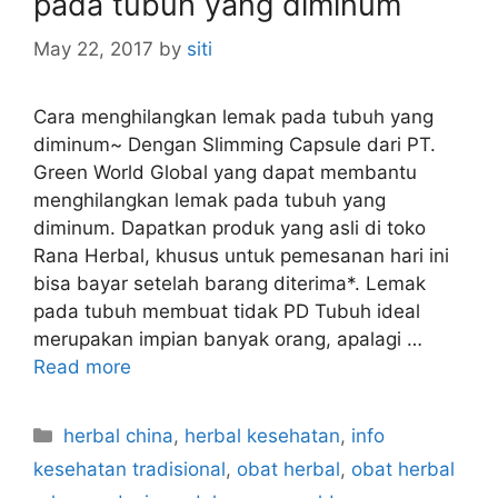
pada tubuh yang diminum
May 22, 2017
by
siti
Cara menghilangkan lemak pada tubuh yang
diminum~ Dengan Slimming Capsule dari PT.
Green World Global yang dapat membantu
menghilangkan lemak pada tubuh yang
diminum. Dapatkan produk yang asli di toko
Rana Herbal, khusus untuk pemesanan hari ini
bisa bayar setelah barang diterima*. Lemak
pada tubuh membuat tidak PD Tubuh ideal
merupakan impian banyak orang, apalagi …
Read more
C
herbal china
,
herbal kesehatan
,
info
a
kesehatan tradisional
,
obat herbal
,
obat herbal
t