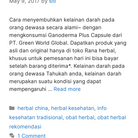
May 9, 2017
by
siti
Cara menyembuhkan kelainan darah pada
orang dewasa secara alami~ dengan
mengkonsumsi Ganoderma Plus Capsule dari
PT. Green World Global. Dapatkan produk yang
asli dan original hanya di toko Rana herbal,
khusus untuk pemesanan hari ini bisa bayar
setelah barang diterima*. Kelainan darah pada
orang dewasa Tahukah anda, kelainan darah
merupakan suatu kondisi yang dapat
mempengaruhi …
Read more
C
herbal china
,
herbal kesehatan
,
info
a
kesehatan tradisional
,
obat herbal
,
obat herbal
t
rekomendasi
e
1 Comment
g