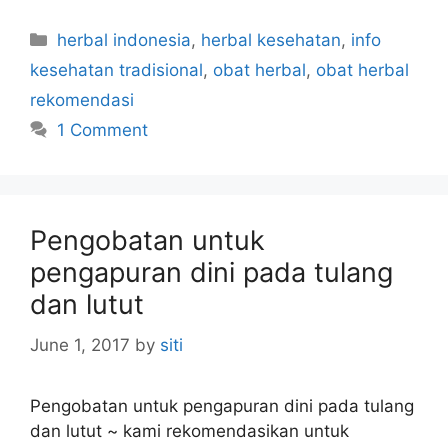
C
herbal indonesia
,
herbal kesehatan
,
info
a
kesehatan tradisional
,
obat herbal
,
obat herbal
t
rekomendasi
e
1 Comment
g
o
r
i
Pengobatan untuk
e
s
pengapuran dini pada tulang
dan lutut
June 1, 2017
by
siti
Pengobatan untuk pengapuran dini pada tulang
dan lutut ~ kami rekomendasikan untuk