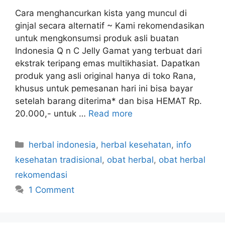
Cara menghancurkan kista yang muncul di
ginjal secara alternatif ~ Kami rekomendasikan
untuk mengkonsumsi produk asli buatan
Indonesia Q n C Jelly Gamat yang terbuat dari
ekstrak teripang emas multikhasiat. Dapatkan
produk yang asli original hanya di toko Rana,
khusus untuk pemesanan hari ini bisa bayar
setelah barang diterima* dan bisa HEMAT Rp.
20.000,- untuk …
Read more
C
herbal indonesia
,
herbal kesehatan
,
info
a
kesehatan tradisional
,
obat herbal
,
obat herbal
t
rekomendasi
e
1 Comment
g
o
r