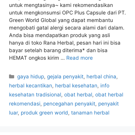
untuk mengtasinya~ kami rekomendasikan
untuk mengkonsumsi OPC Plus Capsule dari PT.
Green World Global yang dapat membantu
mengobati gatal alergi secara alami dari dalam.
Anda bisa mendapatkan produk yang asli
hanya di toko Rana Herbal, pesan hari ini bisa
bayar setelah barang diterima* dan bisa
HEMAT ongkos kirim …
Read more
C
gaya hidup
,
gejala penyakit
,
herbal china
,
a
herbal kecantikan
,
herbal kesehatan
,
info
t
kesehatan tradisional
,
obat herbal
,
obat herbal
e
rekomendasi
,
pencegahan penyakit
,
penyakit
g
luar
,
produk green world
,
tanaman herbal
o
r
i