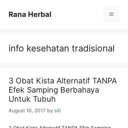
Skip
to
Rana Herbal
Menu
content
info kesehatan tradisional
3 Obat Kista Alternatif TANPA
Efek Samping Berbahaya
Untuk Tubuh
August 10, 2017
by
siti
3 Obat Kista Alternatif TANPA Efek Samping