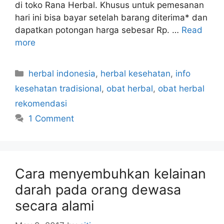
di toko Rana Herbal. Khusus untuk pemesanan
hari ini bisa bayar setelah barang diterima* dan
dapatkan potongan harga sebesar Rp. …
Read
more
C
herbal indonesia
,
herbal kesehatan
,
info
a
kesehatan tradisional
,
obat herbal
,
obat herbal
t
rekomendasi
e
1 Comment
g
o
r
i
Cara menyembuhkan kelainan
e
s
darah pada orang dewasa
secara alami