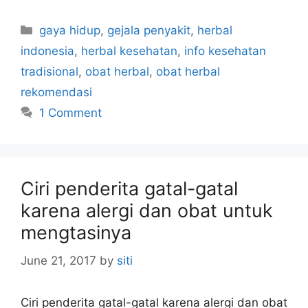
C
gaya hidup
,
gejala penyakit
,
herbal
a
indonesia
,
herbal kesehatan
,
info kesehatan
t
tradisional
,
obat herbal
,
obat herbal
e
rekomendasi
g
1 Comment
o
r
i
e
s
Ciri penderita gatal-gatal
karena alergi dan obat untuk
mengtasinya
June 21, 2017
by
siti
Ciri penderita gatal-gatal karena alergi dan obat