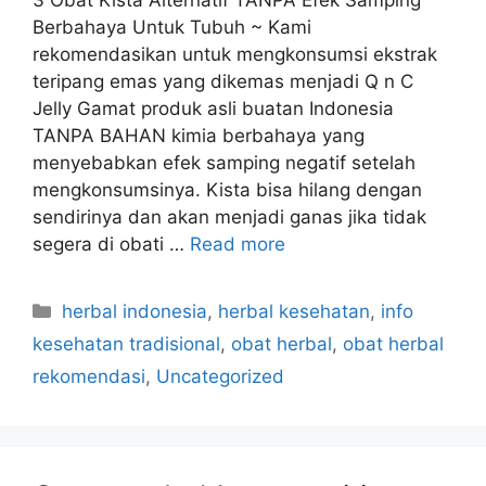
Berbahaya Untuk Tubuh ~ Kami
rekomendasikan untuk mengkonsumsi ekstrak
teripang emas yang dikemas menjadi Q n C
Jelly Gamat produk asli buatan Indonesia
TANPA BAHAN kimia berbahaya yang
menyebabkan efek samping negatif setelah
mengkonsumsinya. Kista bisa hilang dengan
sendirinya dan akan menjadi ganas jika tidak
segera di obati …
Read more
C
herbal indonesia
,
herbal kesehatan
,
info
a
kesehatan tradisional
,
obat herbal
,
obat herbal
t
rekomendasi
,
Uncategorized
e
g
o
r