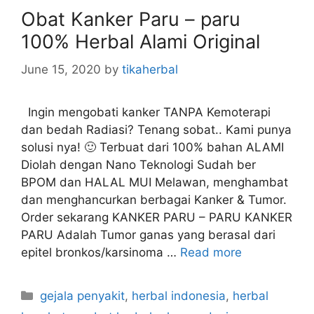
Obat Kanker Paru – paru
e
s
100% Herbal Alami Original
June 15, 2020
by
tikaherbal
Ingin mengobati kanker TANPA Kemoterapi
dan bedah Radiasi? Tenang sobat.. Kami punya
solusi nya! 🙂 Terbuat dari 100% bahan ALAMI
Diolah dengan Nano Teknologi Sudah ber
BPOM dan HALAL MUI Melawan, menghambat
dan menghancurkan berbagai Kanker & Tumor.
Order sekarang KANKER PARU – PARU KANKER
PARU Adalah Tumor ganas yang berasal dari
epitel bronkos/karsinoma …
Read more
C
gejala penyakit
,
herbal indonesia
,
herbal
a