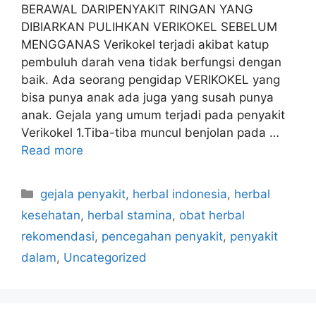
BERAWAL DARIPENYAKIT RINGAN YANG
DIBIARKAN PULIHKAN VERIKOKEL SEBELUM
MENGGANAS Verikokel terjadi akibat katup
pembuluh darah vena tidak berfungsi dengan
baik. Ada seorang pengidap VERIKOKEL yang
bisa punya anak ada juga yang susah punya
anak. Gejala yang umum terjadi pada penyakit
Verikokel 1.Tiba-tiba muncul benjolan pada …
Read more
C
gejala penyakit
,
herbal indonesia
,
herbal
a
kesehatan
,
herbal stamina
,
obat herbal
t
rekomendasi
,
pencegahan penyakit
,
penyakit
e
dalam
,
Uncategorized
g
o
r
i