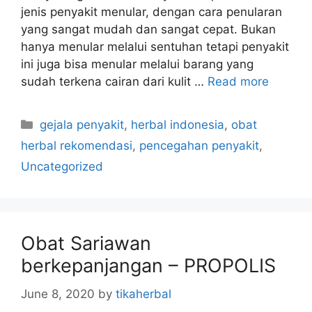
jenis penyakit menular, dengan cara penularan
yang sangat mudah dan sangat cepat. Bukan
hanya menular melalui sentuhan tetapi penyakit
ini juga bisa menular melalui barang yang
sudah terkena cairan dari kulit …
Read more
C
gejala penyakit
,
herbal indonesia
,
obat
a
herbal rekomendasi
,
pencegahan penyakit
,
t
Uncategorized
e
g
o
r
Obat Sariawan
i
berkepanjangan – PROPOLIS
e
s
June 8, 2020
by
tikaherbal