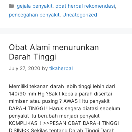
C
gejala penyakit
,
obat herbal rekomendasi
,
a
pencegahan penyakit
,
Uncategorized
t
e
g
o
Obat Alami menurunkan
r
Darah Tinggi
i
e
July 27, 2020
by
tikaherbal
s
Memiliki tekanan darah lebih tinggi lebih dari
140/90 mm Hg ?Sakit kepala parah disertai
mimisan atau pusing ? AWAS ! itu penyakit
DARAH TINGGI ! Harus segera diatasi sebelum
penyakit itu berubah menjadi penyakit
KOMPLIKASI ! >>PESAN OBAT DARAH TINGGI
DISINI<< Sekilas tentang Darah Tinggi Darah