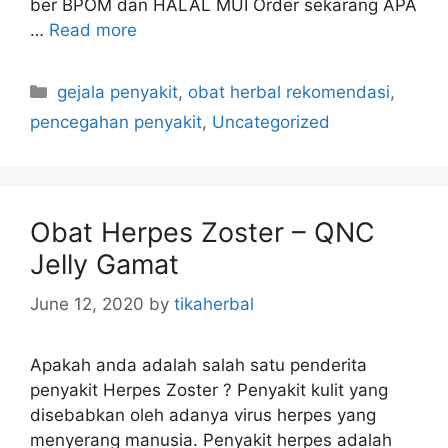
ber BPOM dan HALAL MUI Order sekarang APA
…
Read more
C
gejala penyakit
,
obat herbal rekomendasi
,
a
pencegahan penyakit
,
Uncategorized
t
e
g
o
Obat Herpes Zoster – QNC
r
Jelly Gamat
i
e
June 12, 2020
by
tikaherbal
s
Apakah anda adalah salah satu penderita
penyakit Herpes Zoster ? Penyakit kulit yang
disebabkan oleh adanya virus herpes yang
menyerang manusia. Penyakit herpes adalah