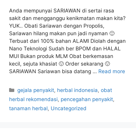
Anda mempunyai SARIAWAN di sertai rasa
sakit dan mengganggu kenikmatan makan kita?
YUK.. Obati Sariawan dengan Propolis,
Sariawan hilang makan pun jadi nyaman 🙂
Terbuat dari 100% bahan ALAMI Diolah dengan
Nano Teknologi Sudah ber BPOM dan HALAL
MUI Bukan produk MLM Obat berkemasan
kecil, sejuta khasiat 🙂 Order sekarang 🙂
SARIAWAN Sariawan bisa datang …
Read more
C
gejala penyakit
,
herbal indonesia
,
obat
a
herbal rekomendasi
,
pencegahan penyakit
,
t
tanaman herbal
,
Uncategorized
e
g
o
r