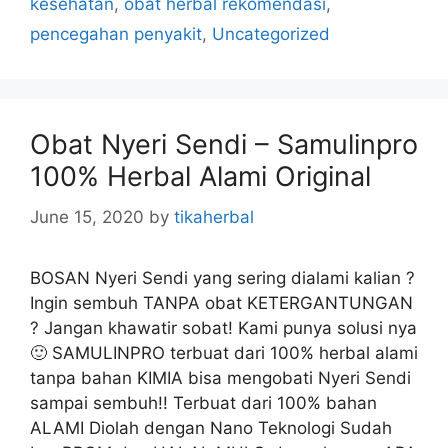
kesehatan
,
obat herbal rekomendasi
,
t
pencegahan penyakit
,
Uncategorized
e
g
o
r
Obat Nyeri Sendi – Samulinpro
i
100% Herbal Alami Original
e
s
June 15, 2020
by
tikaherbal
BOSAN Nyeri Sendi yang sering dialami kalian ?
Ingin sembuh TANPA obat KETERGANTUNGAN
? Jangan khawatir sobat! Kami punya solusi nya
🙂 SAMULINPRO terbuat dari 100% herbal alami
tanpa bahan KIMIA bisa mengobati Nyeri Sendi
sampai sembuh!! Terbuat dari 100% bahan
ALAMI Diolah dengan Nano Teknologi Sudah