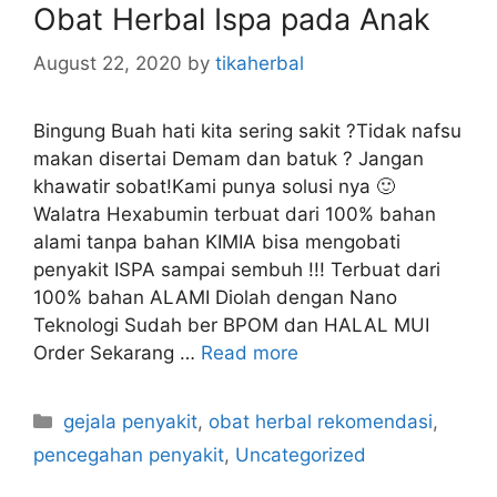
Obat Herbal Ispa pada Anak
r
i
August 22, 2020
by
tikaherbal
e
s
Bingung Buah hati kita sering sakit ?Tidak nafsu
makan disertai Demam dan batuk ? Jangan
khawatir sobat!Kami punya solusi nya 🙂
Walatra Hexabumin terbuat dari 100% bahan
alami tanpa bahan KIMIA bisa mengobati
penyakit ISPA sampai sembuh !!! Terbuat dari
100% bahan ALAMI Diolah dengan Nano
Teknologi Sudah ber BPOM dan HALAL MUI
Order Sekarang …
Read more
C
gejala penyakit
,
obat herbal rekomendasi
,
a
pencegahan penyakit
,
Uncategorized
t