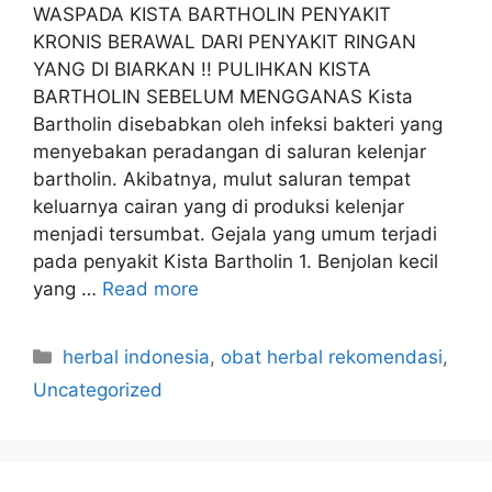
WASPADA KISTA BARTHOLIN PENYAKIT
KRONIS BERAWAL DARI PENYAKIT RINGAN
YANG DI BIARKAN !! PULIHKAN KISTA
BARTHOLIN SEBELUM MENGGANAS Kista
Bartholin disebabkan oleh infeksi bakteri yang
menyebakan peradangan di saluran kelenjar
bartholin. Akibatnya, mulut saluran tempat
keluarnya cairan yang di produksi kelenjar
menjadi tersumbat. Gejala yang umum terjadi
pada penyakit Kista Bartholin 1. Benjolan kecil
yang …
Read more
C
herbal indonesia
,
obat herbal rekomendasi
,
a
Uncategorized
t
e
g
o