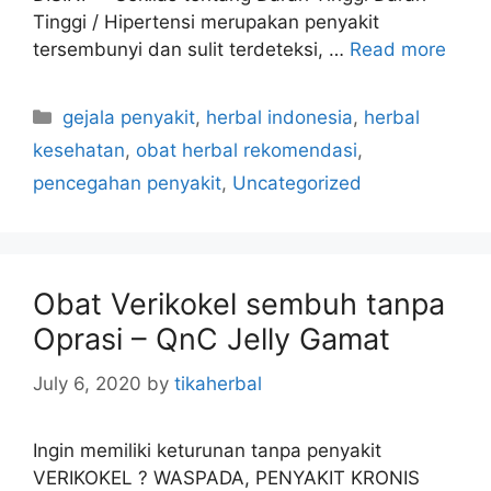
Tinggi / Hipertensi merupakan penyakit
tersembunyi dan sulit terdeteksi, …
Read more
C
gejala penyakit
,
herbal indonesia
,
herbal
a
kesehatan
,
obat herbal rekomendasi
,
t
pencegahan penyakit
,
Uncategorized
e
g
o
r
Obat Verikokel sembuh tanpa
i
Oprasi – QnC Jelly Gamat
e
s
July 6, 2020
by
tikaherbal
Ingin memiliki keturunan tanpa penyakit
VERIKOKEL ? WASPADA, PENYAKIT KRONIS