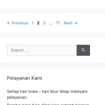
a
t
e
g
P
P
P
P
←
Previous
1
2
3
…
17
Next
→
o
a
a
a
a
r
g
g
g
g
i
e
e
e
e
e
S
s
e
a
r
c
h
Pelayanan Kami
f
o
Setiap hari buka - hari libur tetap melayani
r
pelayanan.
: