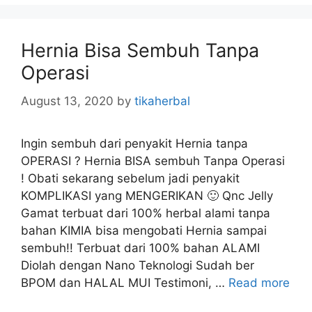
e
g
o
Hernia Bisa Sembuh Tanpa
r
Operasi
i
e
August 13, 2020
by
tikaherbal
s
Ingin sembuh dari penyakit Hernia tanpa
OPERASI ? Hernia BISA sembuh Tanpa Operasi
! Obati sekarang sebelum jadi penyakit
KOMPLIKASI yang MENGERIKAN 🙂 Qnc Jelly
Gamat terbuat dari 100% herbal alami tanpa
bahan KIMIA bisa mengobati Hernia sampai
sembuh!! Terbuat dari 100% bahan ALAMI
Diolah dengan Nano Teknologi Sudah ber
BPOM dan HALAL MUI Testimoni, …
Read more