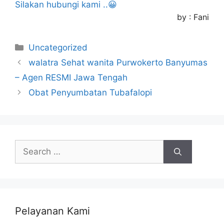
Silakan hubungi kami ..😀
by : Fani
C
Uncategorized
a
walatra Sehat wanita Purwokerto Banyumas
t
– Agen RESMI Jawa Tengah
e
Obat Penyumbatan Tubafalopi
g
o
r
i
S
e
e
s
a
r
c
h
Pelayanan Kami
f